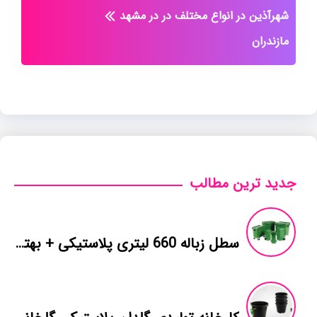
شهرآذین در انواع مختلف در
در مشهد
مازندران
جدید ترین مطالب
سطل زباله 660 لیتری پلاستیکی + بهترین قیمت خرید